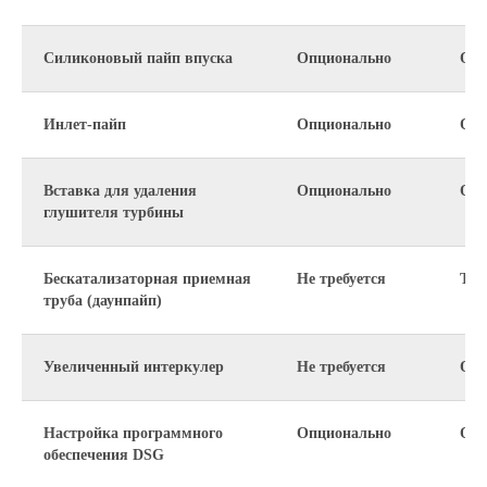
Силиконовый пайп впуска
Опционально
Опц
Инлет-пайп
Опционально
Опц
Вставка для удаления
Опционально
Опц
глушителя турбины
Бескатализаторная приемная
Не требуется
Тре
труба (даунпайп)
Увеличенный интеркулер
Не требуется
Опц
Настройка программного
Опционально
Опц
обеспечения DSG